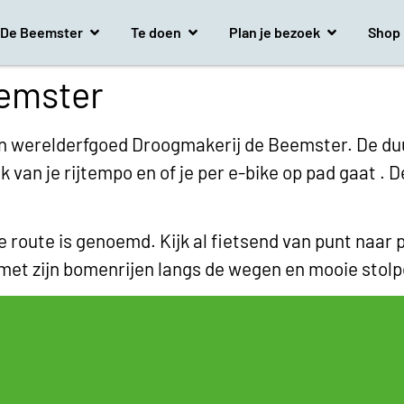
De Beemster
Te doen
Plan je bezoek
Shop
emster
in werelderfgoed Droogmakerij de Beemster. De duur
k van je rijtempo en of je per e-bike op pad gaat . 
e route is genoemd. Kijk al fietsend van punt naar
et zijn bomenrijen langs de wegen en mooie stolp