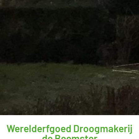
Werelderfgoed Droogmakerij
de Beemster