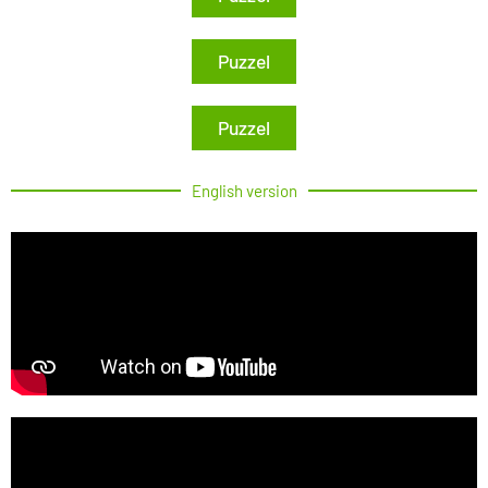
Puzzel
Puzzel
English version