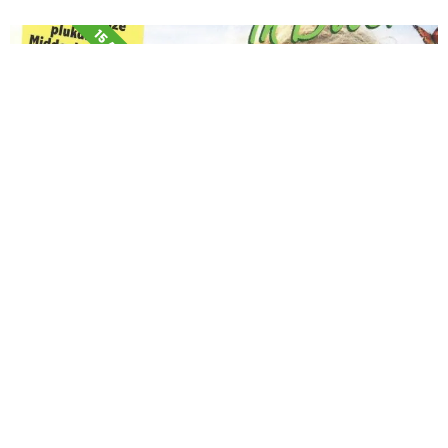
15 AUGUSTUS
Beemster bloeit festival
Zaterdag 15 augustus is aan de Jisperweg het
Beemster in Bloei festival met activiteiten voor jong
en oud.
12 SEPTEMBER