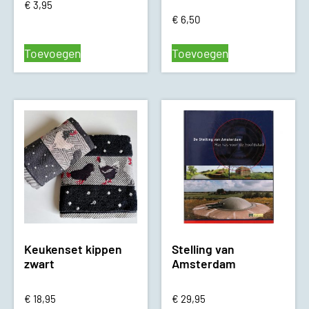
€
3,95
€
6,50
Toevoegen
Toevoegen
Keukenset kippen
Stelling van
zwart
Amsterdam
€
18,95
€
29,95