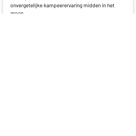
onvergetelijke kampeerervaring midden in het
groen.
...
Bekijk locatie
Bella BRASA Beemster