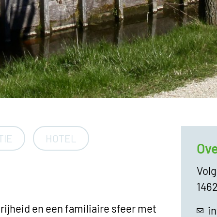
TIE
HOTEL
Ove
Vol
146
ijheid en een familiaire sfeer met
i