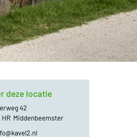
r deze locatie
gerweg 42
2 HR
Middenbeemster
nfo@kavel2.nl