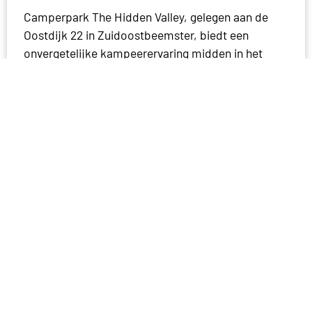
Camperpark The Hidden Valley, gelegen aan de
Oostdijk 22 in Zuidoostbeemster, biedt een
onvergetelijke kampeerervaring midden in het
groen.
...
Bekijk locatie
Bella BRASA Beemster