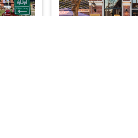
 Oostdijk 22
Stap binnen in ons restaurant
monumentale pand Marktzicht
...
Bekijk locatie