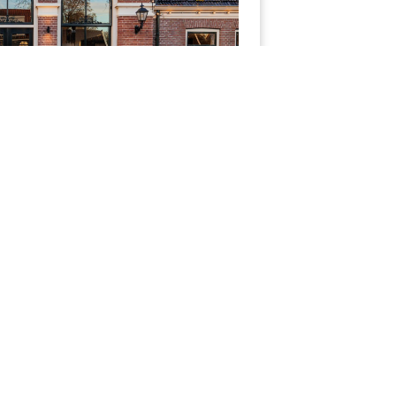
, gevestigd in het prachtige
 uit 1882.