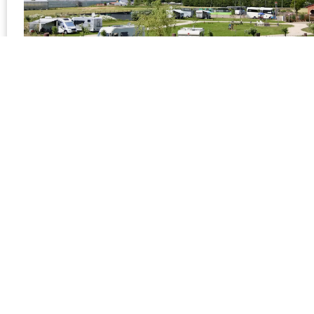
Camperpark The Hidden Valley, gelegen aan de
in Zuidoostbeemster, biedt een onvergetelijke
kampeerervaring midden in het groen.
...
Bekijk locatie