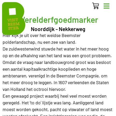
Werelderfgoedmarker
Noorddijk - Nekkerweg
Hier kijk je uit over het weidse Beemster
polderlandschap, nu een zee van land.
De zuidwestenwind stuwde het water in het meer hoog
op en de afkalving van het land was een groot probleem.
Omdat de vraag naar landbouwgrond groot was besloot
een aantal kapitaalkrachtige kooplieden en hoge
ambtenaren, verenigd in de Beemster Compagnie, om
het meer droog te leggen. In 1607 verleenden de Staten
van Holland het octrooi hiervoor.
Een gewaagd project waarbij heel veel moest worden
geregeld. Het ’to do’ lijstje was lang. Aanliggend land
moest worden gekocht, pacht op viswater of land moest
worden afgekocht. Een inrichtingsplan was nodig, de